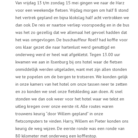
Van vrijdag 13 t/m zondag 15 mei gingen we naar de Harz
voor een weekendje fietsen. Vrijdag morgen om half 8 stond
het vertrek gepland en bijna klokslag half acht vertrokken we
dan ook. De reis er naartoe verliep voorspoedig en in de bus
was het zo gezellig dat we allemaal het gevoel hadden dat
het was omgevlogen. De buschauffeur Roelf had koffie voor
ons klaar gezet die naar hartenlust werd genuttigd en
onderweg werd er heel wat afgekletst. Tegen 13.00 uur
kwamen we aan in Ilsenburg bij ons hotel waar de fietsen
onmiddellijk werden uitgeladen, want met zijn allen stonden
we te popelen om de bergen te trotseren. We konden gelijk
in onze kamers van het hotel om onze tassen neer te zetten
en zo konden we snel onze fietskleding aan doen. Al snel
stonden we dan ook weer voor het hotel waar we tekst en
uitleg kregen over onze eerste rit. Alle routes waren
trouwens keurig “door Willem gepland” in onze
fietscomputers te vinden. Harry, Willem en Pieter konden ons
keurig de weg wijzen. De eerste ronde was een ronde van
80 kilometer met onderweg een koffiestop.