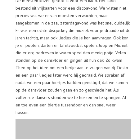
De meesten kozen geloof ik voor een kado. Het kado
bestond uit vrijkaarten voor een discoavond. We wisten niet
precies wat we er van moesten verwachten, maar
aangekomen in de zaal zaterdagavond was het snel duidelijk.
Er was een echte discjockey die muziek voor je draaide uit de
jaren tachtig, maar ook liedjes die je kon aanvragen. Ook kon
je er poolen, darten en tafelvoetbal spelen. Joop en Michiel
die er erg bedreven in waren speelden menig potje. Velen
stonden op de dansvloer en gingen uit hun dak. Zo kwam
Theo op het idee om een liedje aan te vragen van dj Tiesto
en een paar liedjes later werd hij gedraaid. We spraken af
nadat we een paar biertjes hadden genuttigd, dat we samen
op de dansvloer zouden gaan en zo geschiede het. Als
volleerde dansers stonden we te hossen en te springen. Af
en toe even een biertje tussendoor en dan snel weer
hossen.